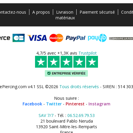
ntactez-nous
A propos
Livraison
Paiement sécurisé
Condi
matériaux
4,7/5 avec +1,3K avis
Trustpilot
ePiercing.com v4.1 SSL ©2026
Tous droits réservés
- SIREN : 514 30
Nous suivre :
Facebook
-
Twitter
-
Pinterest
-
Instagram
SAV 7/7
- Tél. :
06.52.69.79.53
21 boulevard Pablo Neruda
13920 Saint-Mitre-les-Remparts
France