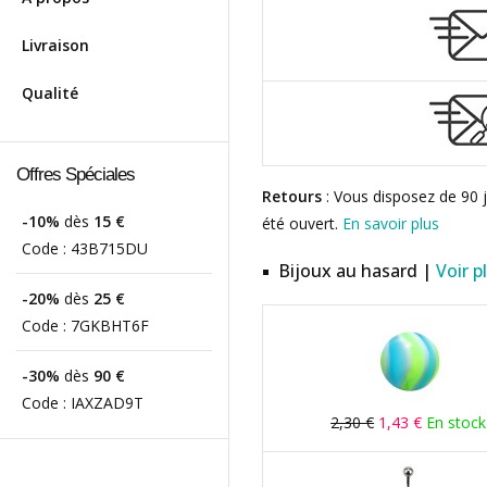
Livraison
Qualité
Offres Spéciales
Retours
: Vous disposez de 90 j
-10%
dès
15 €
été ouvert.
En savoir plus
Code :
43B715DU
Bijoux au hasard |
Voir p
-20%
dès
25 €
Code :
7GKBHT6F
-30%
dès
90 €
Code :
IAXZAD9T
2,30 €
1,43 €
En stock