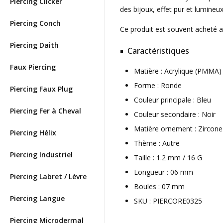
Piercing Clicker
des bijoux, effet pur et lumineux
Piercing Conch
Ce produit est souvent acheté 
Piercing Daith
Caractéristiques
Faux Piercing
Matière : Acrylique (PMMA
Forme : Ronde
Piercing Faux Plug
Couleur principale : Bleu
Piercing Fer à Cheval
Couleur secondaire : Noir
Matière ornement : Zircone
Piercing Hélix
Thème : Autre
Piercing Industriel
Taille : 1.2 mm / 16 G
Longueur : 06 mm
Piercing Labret / Lèvre
Boules : 07 mm
Piercing Langue
SKU : PIERCORE0325
Piercing Microdermal