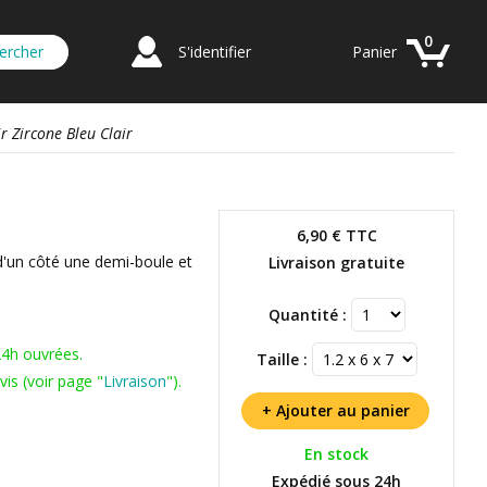
0
S'identifier
Panier
r Zircone Bleu Clair
6,90 €
TTC
d'un côté une demi-boule et
Livraison gratuite
Quantité :
24h ouvrées.
Taille :
is (voir page "
Livraison
").
En stock
Expédié sous 24h