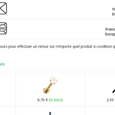
F
E
Fran
Euro
ours pour effectuer un retour sur n'importe quel produit à condition 
lus
6,70 €
En stock
2,50