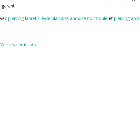
 garanti.
avec
piercing labret / lèvre blackline anodisé noir boule
et
piercing arc
)
Voir les certificats