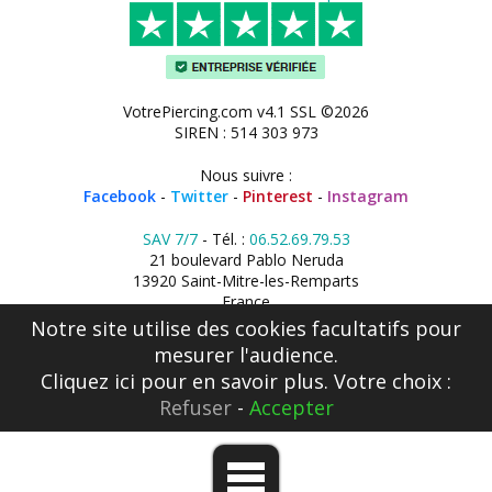
VotrePiercing.com v4.1 SSL ©2026
SIREN : 514 303 973
Nous suivre :
Facebook
-
Twitter
-
Pinterest
-
Instagram
SAV 7/7
- Tél. :
06.52.69.79.53
21 boulevard Pablo Neruda
13920 Saint-Mitre-les-Remparts
France
Notre site utilise des cookies facultatifs pour
mesurer l'audience.
Cliquez ici
pour en savoir plus. Votre choix :
Refuser
-
Accepter