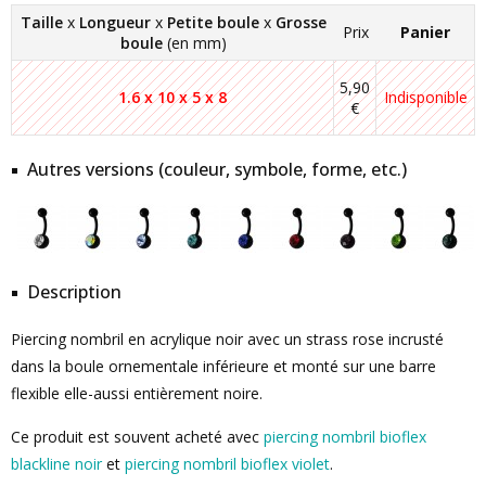
Taille
x
Longueur
x
Petite boule
x
Grosse
Prix
Panier
boule
(en mm)
5,90
1.6 x 10 x 5 x 8
Indisponible
€
Autres versions (couleur, symbole, forme, etc.)
Description
Piercing nombril en acrylique noir avec un strass rose incrusté
dans la boule ornementale inférieure et monté sur une barre
flexible elle-aussi entièrement noire.
Ce produit est souvent acheté avec
piercing nombril bioflex
blackline noir
et
piercing nombril bioflex violet
.