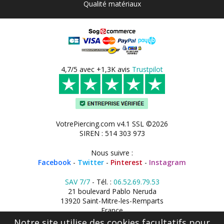
Qualité matériaux
4,7/5 avec +1,3K avis
Trustpilot
VotrePiercing.com v4.1 SSL ©2026
SIREN : 514 303 973
Nous suivre :
Facebook
-
Twitter
-
Pinterest
-
Instagram
SAV 7/7
- Tél. :
06.52.69.79.53
21 boulevard Pablo Neruda
13920 Saint-Mitre-les-Remparts
France
Notre site utilise des cookies facultatifs pour