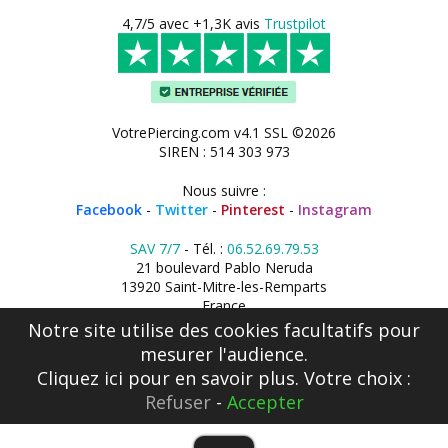
4,7/5 avec +1,3K avis
Trustpilot
VotrePiercing.com v4.1 SSL ©2026
SIREN : 514 303 973
Nous suivre :
Facebook
-
Twitter
-
Pinterest
-
Instagram
SAV 7/7
- Tél. :
06.52.69.79.53
21 boulevard Pablo Neruda
13920 Saint-Mitre-les-Remparts
France
Notre site utilise des cookies facultatifs pour
mesurer l'audience.
Cliquez ici
pour en savoir plus. Votre choix :
Refuser
-
Accepter