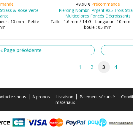
mmande
49,90 €
Précommande
 Strass & Rose Verte
Piercing Nombril Argent 925 Trois Str
ante
Multicolores Foncés Décroissants
ueur : 10 mm - Petite
Taille : 1.6 mm / 14 G - Longueur : 10 mm -
 mm
boule : 05 mm
« Page précédente
1
2
3
4
ntactez-nous
A propos
Livraison
Paiement sécurisé
Condi
matériaux