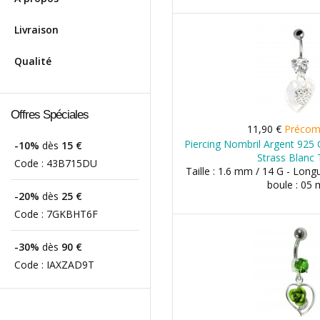
Livraison
Qualité
Offres Spéciales
11,90 €
Préco
Piercing Nombril Argent 925 
-10%
dès
15 €
Strass Blanc 
Code :
43B715DU
Taille : 1.6 mm / 14 G - Long
boule : 05
-20%
dès
25 €
Code :
7GKBHT6F
-30%
dès
90 €
Code :
IAXZAD9T