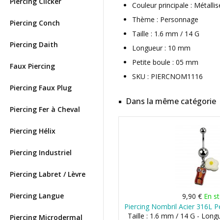
Piercing Clicker
Couleur principale : Métallis
Thème : Personnage
Piercing Conch
Taille : 1.6 mm / 14 G
Piercing Daith
Longueur : 10 mm
Petite boule : 05 mm
Faux Piercing
SKU : PIERCNOM1116
Piercing Faux Plug
Dans la même catégorie
Piercing Fer à Cheval
Piercing Hélix
Piercing Industriel
Piercing Labret / Lèvre
Piercing Langue
9,90 €
En s
Piercing Nombril Acier 316L 
Taille : 1.6 mm / 14 G - Long
Piercing Microdermal