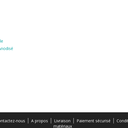
le
Anodisé
ntactez-nous
A propos
Livraison
Paiement sécurisé
Condi
matériaux