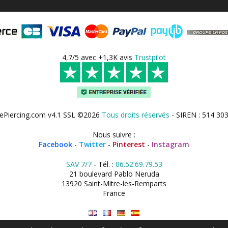
4,7/5 avec +1,3K avis
Trustpilot
ePiercing.com v4.1 SSL ©2026
Tous droits réservés
- SIREN : 514 30
Nous suivre :
Facebook
-
Twitter
-
Pinterest
-
Instagram
SAV 7/7
- Tél. :
06.52.69.79.53
21 boulevard Pablo Neruda
13920 Saint-Mitre-les-Remparts
France