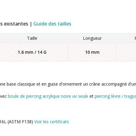
es existantes |
Guide des tailles
Taille
Longueur
1.6 mm / 14 G
10 mm
 une base classique et en guise d'ornement un crâne accompagné d'un 
avec
boule de piercing acrylique noire uv seule
et
piercing lèvre / tragu
l 316L (ASTM F138)
Voir les certificats