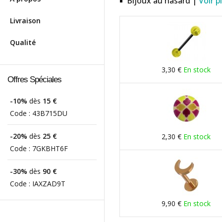
Bijoux au hasard |
Voir p
Livraison
Qualité
3,30 €
En stock
Offres Spéciales
-10%
dès
15 €
Code :
43B715DU
-20%
dès
25 €
2,30 €
En stock
Code :
7GKBHT6F
-30%
dès
90 €
Code :
IAXZAD9T
9,90 €
En stock