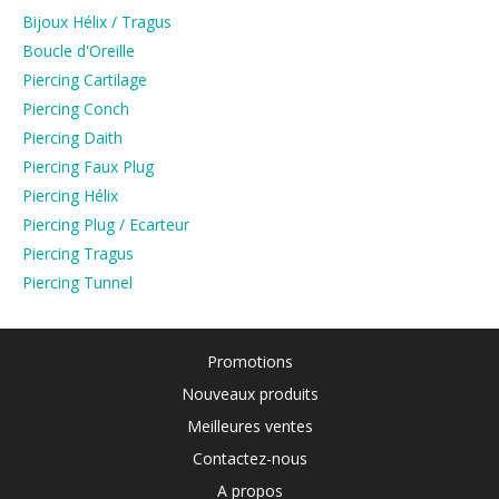
Bijoux Hélix / Tragus
Boucle d'Oreille
Piercing Cartilage
Piercing Conch
Piercing Daith
Piercing Faux Plug
Piercing Hélix
Piercing Plug / Ecarteur
Piercing Tragus
Piercing Tunnel
Promotions
Nouveaux produits
Meilleures ventes
Contactez-nous
A propos