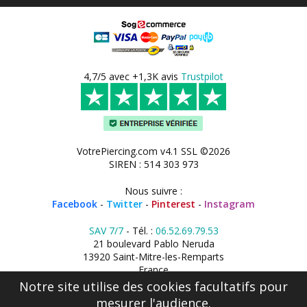
4,7/5 avec +1,3K avis
Trustpilot
VotrePiercing.com v4.1 SSL ©2026
SIREN : 514 303 973
Nous suivre :
Facebook
-
Twitter
-
Pinterest
-
Instagram
SAV 7/7
- Tél. :
06.52.69.79.53
21 boulevard Pablo Neruda
13920 Saint-Mitre-les-Remparts
France
Notre site utilise des cookies facultatifs pour
mesurer l'audience.