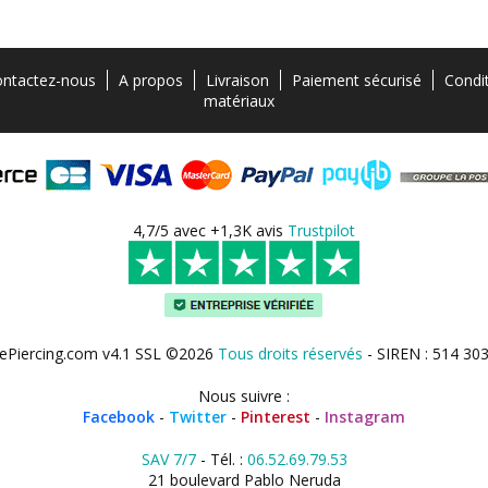
ntactez-nous
A propos
Livraison
Paiement sécurisé
Condi
matériaux
4,7/5 avec +1,3K avis
Trustpilot
ePiercing.com v4.1 SSL ©2026
Tous droits réservés
- SIREN : 514 30
Nous suivre :
Facebook
-
Twitter
-
Pinterest
-
Instagram
SAV 7/7
- Tél. :
06.52.69.79.53
21 boulevard Pablo Neruda