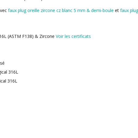
avec
faux plug oreille zircone cz blanc 5 mm & demi-boule
et
faux plu
l 316L (ASTM F138) & Zircone
Voir les certificats
isé
gical 316L
ical 316L