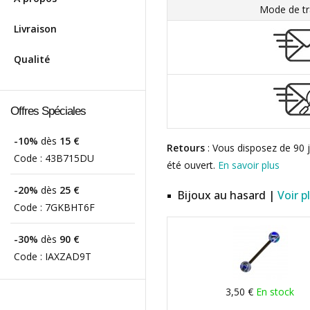
Mode de tr
Livraison
Qualité
Offres Spéciales
-10%
dès
15 €
Retours
: Vous disposez de 90 j
Code :
43B715DU
été ouvert.
En savoir plus
-20%
dès
25 €
Bijoux au hasard |
Voir p
Code :
7GKBHT6F
-30%
dès
90 €
Code :
IAXZAD9T
3,50 €
En stock