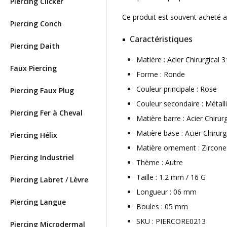
Piercing Clicker
Ce produit est souvent acheté 
Piercing Conch
Caractéristiques
Piercing Daith
Matière : Acier Chirurgica
Faux Piercing
Forme : Ronde
Couleur principale : Rose
Piercing Faux Plug
Couleur secondaire : Métall
Piercing Fer à Cheval
Matière barre : Acier Chirur
Matière base : Acier Chirurg
Piercing Hélix
Matière ornement : Zircone
Piercing Industriel
Thème : Autre
Taille : 1.2 mm / 16 G
Piercing Labret / Lèvre
Longueur : 06 mm
Piercing Langue
Boules : 05 mm
SKU : PIERCORE0213
Piercing Microdermal