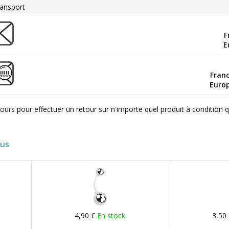
ansport
F
E
Fran
Euro
ours pour effectuer un retour sur n'importe quel produit à condition 
lus
4,90 €
En stock
3,50