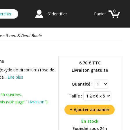
0
S'identifier
Panier
Rose 5 mm & Demi-Boule
one
6,70 €
TTC
 (oxyde de zirconium) rose de
Livraison gratuite
e...
Lire plus
Quantité :
24h ouvrées.
Taille :
is (voir page "
Livraison
").
En stock
Expédié sous 24h