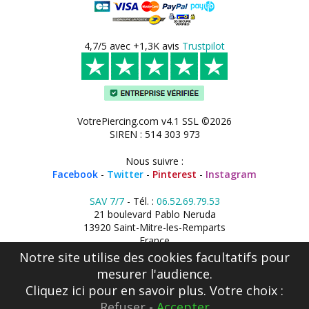
4,7/5 avec +1,3K avis
Trustpilot
VotrePiercing.com v4.1 SSL ©2026
SIREN : 514 303 973
Nous suivre :
Facebook
-
Twitter
-
Pinterest
-
Instagram
SAV 7/7
- Tél. :
06.52.69.79.53
21 boulevard Pablo Neruda
13920 Saint-Mitre-les-Remparts
France
Notre site utilise des cookies facultatifs pour
mesurer l'audience.
Cliquez ici
pour en savoir plus. Votre choix :
Refuser
-
Accepter