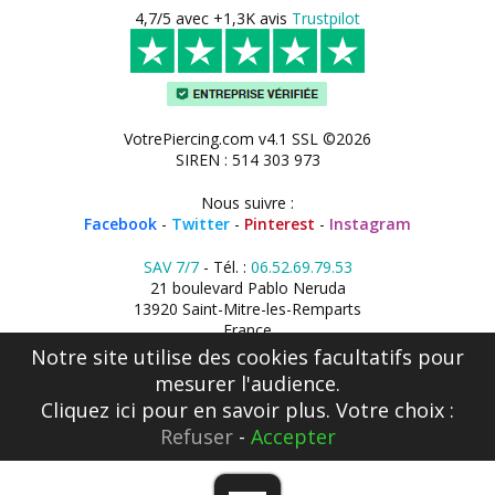
4,7/5 avec +1,3K avis
Trustpilot
VotrePiercing.com v4.1 SSL ©2026
SIREN : 514 303 973
Nous suivre :
Facebook
-
Twitter
-
Pinterest
-
Instagram
SAV 7/7
- Tél. :
06.52.69.79.53
21 boulevard Pablo Neruda
13920 Saint-Mitre-les-Remparts
France
Notre site utilise des cookies facultatifs pour
mesurer l'audience.
Cliquez ici
pour en savoir plus. Votre choix :
Refuser
-
Accepter