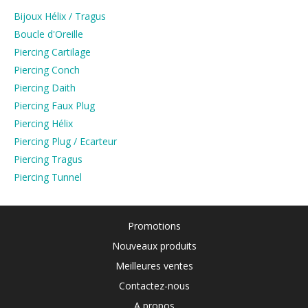
Bijoux Hélix / Tragus
Boucle d'Oreille
Piercing Cartilage
Piercing Conch
Piercing Daith
Piercing Faux Plug
Piercing Hélix
Piercing Plug / Ecarteur
Piercing Tragus
Piercing Tunnel
Promotions
Nouveaux produits
Meilleures ventes
Contactez-nous
A propos