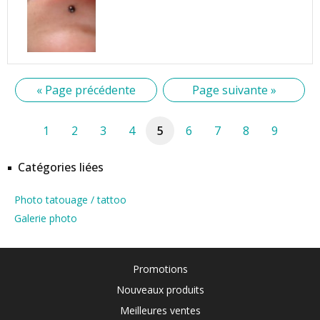
« Page précédente
Page suivante »
1
2
3
4
5
6
7
8
9
Catégories liées
Photo tatouage / tattoo
Galerie photo
Promotions
Nouveaux produits
Meilleures ventes