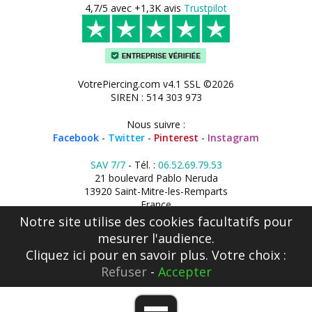
4,7/5 avec +1,3K avis
Trustpilot
VotrePiercing.com v4.1 SSL ©2026
SIREN : 514 303 973
Nous suivre :
Facebook
-
Twitter
-
Pinterest
-
Instagram
SAV 7/7
- Tél. :
06.52.69.79.53
21 boulevard Pablo Neruda
13920 Saint-Mitre-les-Remparts
France
Notre site utilise des cookies facultatifs pour
mesurer l'audience.
Cliquez ici
pour en savoir plus. Votre choix :
Refuser
-
Accepter