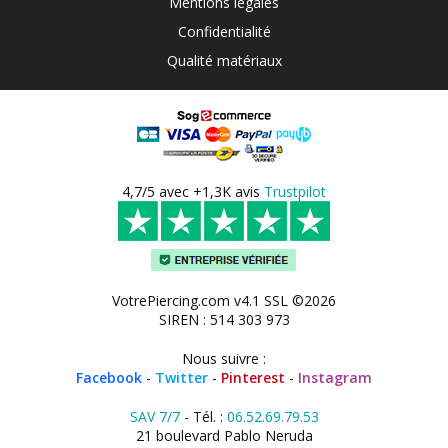
Mentions légales
Confidentialité
Qualité matériaux
4,7/5 avec +1,3K avis
Trustpilot
VotrePiercing.com v4.1 SSL ©2026
SIREN : 514 303 973
Nous suivre :
Facebook
-
Twitter
-
Pinterest
-
Instagram
SAV 7/7
- Tél. :
06.52.69.79.53
21 boulevard Pablo Neruda