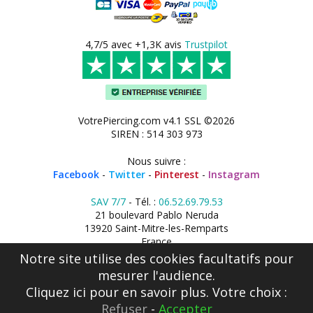
4,7/5 avec +1,3K avis
Trustpilot
VotrePiercing.com v4.1 SSL ©2026
SIREN : 514 303 973
Nous suivre :
Facebook
-
Twitter
-
Pinterest
-
Instagram
SAV 7/7
- Tél. :
06.52.69.79.53
21 boulevard Pablo Neruda
13920 Saint-Mitre-les-Remparts
France
Notre site utilise des cookies facultatifs pour
mesurer l'audience.
Cliquez ici
pour en savoir plus. Votre choix :
Refuser
-
Accepter