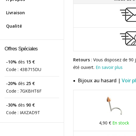
Livraison
Qualité
Offres Spéciales
Retours
: Vous disposez de 90 j
-10%
dès
15 €
été ouvert.
En savoir plus
Code :
43B715DU
Bijoux au hasard |
Voir p
-20%
dès
25 €
Code :
7GKBHT6F
-30%
dès
90 €
Code :
IAXZAD9T
4,90 €
En stock