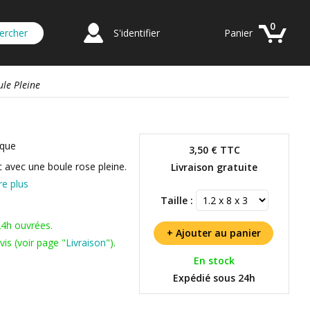
0
S'identifier
Panier
ule Pleine
ique
3,50 €
TTC
c avec une boule rose pleine.
Livraison gratuite
re plus
Taille :
24h ouvrées.
is (voir page "
Livraison
").
En stock
Expédié sous 24h