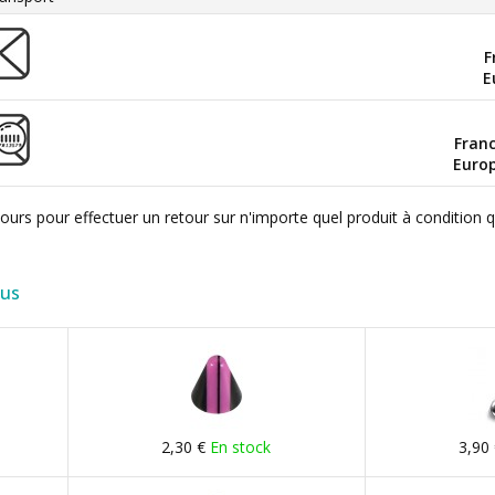
F
E
Fran
Euro
ours pour effectuer un retour sur n'importe quel produit à condition 
lus
2,30 €
En stock
3,90