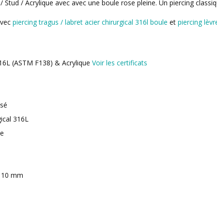
 / Stud / Acrylique avec avec une boule rose pleine. Un piercing classi
avec
piercing tragus / labret acier chirurgical 316l boule
et
piercing lèvr
 316L (ASTM F138) & Acrylique
Voir les certificats
isé
gical 316L
ue
, 10 mm