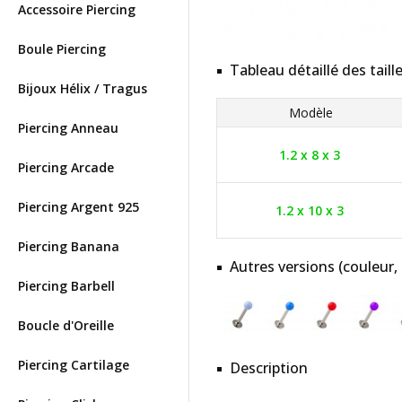
Accessoire Piercing
Boule Piercing
Tableau détaillé des taill
Bijoux Hélix / Tragus
Modèle
Piercing Anneau
1.2 x 8 x 3
Piercing Arcade
Piercing Argent 925
1.2 x 10 x 3
Piercing Banana
Autres versions (couleur,
Piercing Barbell
Boucle d'Oreille
Piercing Cartilage
Description