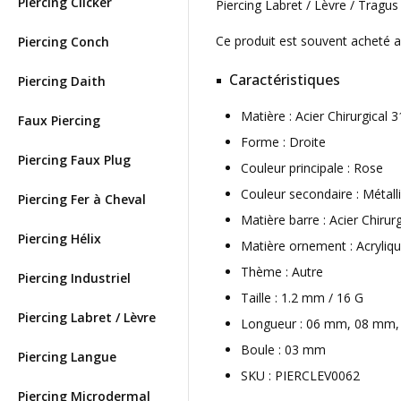
Piercing Clicker
Piercing Labret / Lèvre / Tragus
Ce produit est souvent acheté 
Piercing Conch
Caractéristiques
Piercing Daith
Matière : Acier Chirurgical
Faux Piercing
Forme : Droite
Piercing Faux Plug
Couleur principale : Rose
Couleur secondaire : Métall
Piercing Fer à Cheval
Matière barre : Acier Chirur
Piercing Hélix
Matière ornement : Acryliq
Thème : Autre
Piercing Industriel
Taille : 1.2 mm / 16 G
Piercing Labret / Lèvre
Longueur : 06 mm, 08 mm
Boule : 03 mm
Piercing Langue
SKU : PIERCLEV0062
Piercing Microdermal