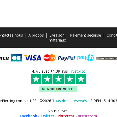
ntactez-nous
A propos
Livraison
Paiement sécurisé
Condi
matériaux
4,7/5 avec +1,3K avis
Trustpilot
ePiercing.com v4.1 SSL ©2026
Tous droits réservés
- SIREN : 514 30
Nous suivre :
Facebook
-
Twitter
-
Pinterest
-
Instagram