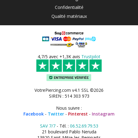
Confidentialité
Qualité matériaux
4,7/5 avec +1,3K avis
Trustpilot
VotrePiercing.com v4.1 SSL ©2026
SIREN : 514 303 973
Nous suivre :
Facebook
-
Twitter
-
Pinterest
-
Instagram
SAV 7/7
- Tél. :
06.52.69.79.53
21 boulevard Pablo Neruda
13920 Saint-Mitre-les-Remparts