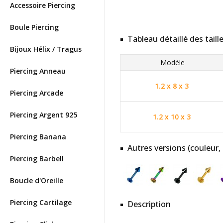
Accessoire Piercing
Boule Piercing
Tableau détaillé des taill
Bijoux Hélix / Tragus
Modèle
Piercing Anneau
1.2 x 8 x 3
Piercing Arcade
Piercing Argent 925
1.2 x 10 x 3
Piercing Banana
Autres versions (couleur,
Piercing Barbell
Boucle d'Oreille
Piercing Cartilage
Description