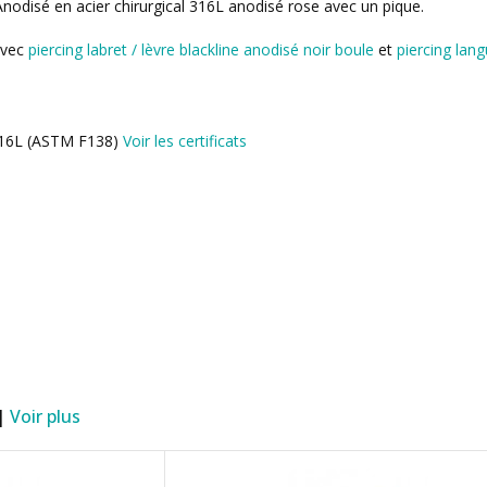
 Anodisé en acier chirurgical 316L anodisé rose avec un pique.
avec
piercing labret / lèvre blackline anodisé noir boule
et
piercing lang
l 316L (ASTM F138)
Voir les certificats
 |
Voir plus