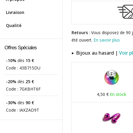
Livraison
Qualité
Retours
: Vous disposez de 90 j
été ouvert.
En savoir plus
Offres Spéciales
Bijoux au hasard |
Voir p
-10%
dès
15 €
Code :
43B715DU
-20%
dès
25 €
Code :
7GKBHT6F
4,50 €
En stock
-30%
dès
90 €
Code :
IAXZAD9T