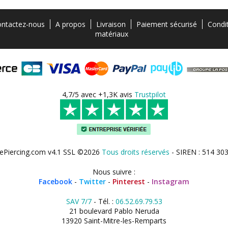
ntactez-nous
A propos
Livraison
Paiement sécurisé
Condi
matériaux
4,7/5 avec +1,3K avis
Trustpilot
ePiercing.com v4.1 SSL ©2026
Tous droits réservés
- SIREN : 514 30
Nous suivre :
Facebook
-
Twitter
-
Pinterest
-
Instagram
SAV 7/7
- Tél. :
06.52.69.79.53
21 boulevard Pablo Neruda
13920 Saint-Mitre-les-Remparts