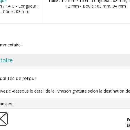
ique
Taille : 1.2 mm / 16 G - Longueur : 08 mm,
m / 14 G - Longueur :
12 mm - Boule : 03 mm, 04 mm
- Cône : 03 mm
ommentaire !
taire
dalités de retour
uvez ci-dessous le détail de la livraison gratuite selon la destinatio
ansport
F
E