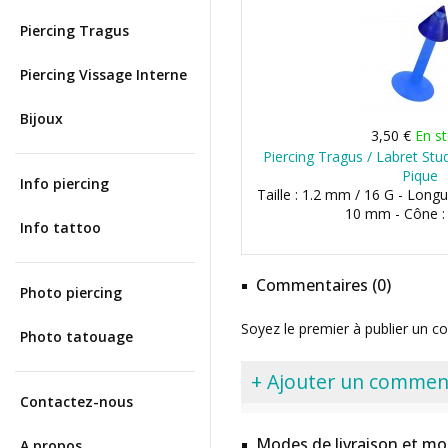
Piercing Tragus
Piercing Vissage Interne
Bijoux
3,50 €
En s
Piercing Tragus / Labret Stu
Pique
Info piercing
Taille : 1.2 mm / 16 G - Lon
10 mm - Cône 
Info tattoo
Commentaires (0)
Photo piercing
Soyez le premier à publier un c
Photo tatouage
+ Ajouter un commen
Contactez-nous
Modes de livraison et mo
A propos