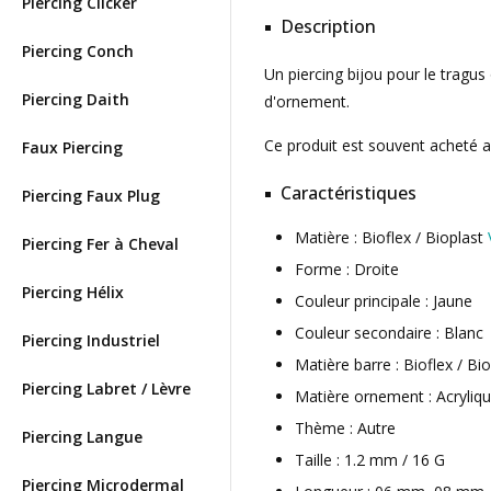
Piercing Clicker
Description
Piercing Conch
Un piercing bijou pour le tragu
Piercing Daith
d'ornement.
Ce produit est souvent acheté 
Faux Piercing
Caractéristiques
Piercing Faux Plug
Matière : Bioflex / Bioplast
Piercing Fer à Cheval
Forme : Droite
Piercing Hélix
Couleur principale : Jaune
Couleur secondaire : Blanc
Piercing Industriel
Matière barre : Bioflex / Bi
Piercing Labret / Lèvre
Matière ornement : Acryliq
Thème : Autre
Piercing Langue
Taille : 1.2 mm / 16 G
Piercing Microdermal