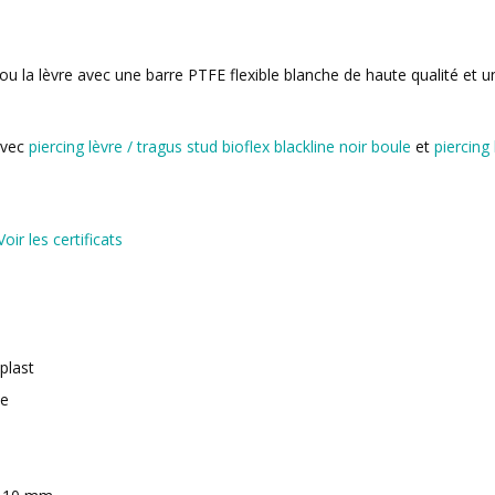
s ou la lèvre avec une barre PTFE flexible blanche de haute qualité e
avec
piercing lèvre / tragus stud bioflex blackline noir boule
et
piercing
Voir les certificats
oplast
ue