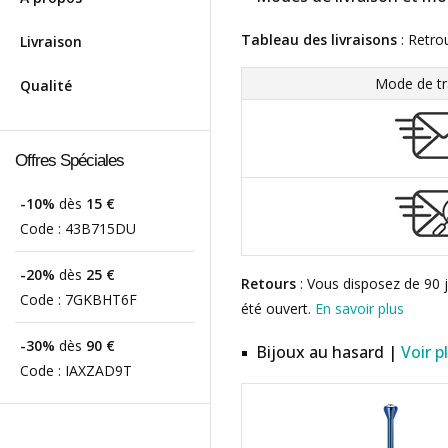
Tableau des livraisons
: Retro
Livraison
Mode de tr
Qualité
Offres Spéciales
-10%
dès
15 €
Code :
43B715DU
-20%
dès
25 €
Retours
: Vous disposez de 90 j
Code :
7GKBHT6F
été ouvert.
En savoir plus
-30%
dès
90 €
Bijoux au hasard |
Voir p
Code :
IAXZAD9T