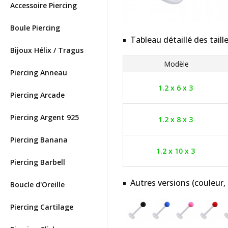
Accessoire Piercing
Boule Piercing
Tableau détaillé des taill
Bijoux Hélix / Tragus
Modèle
Piercing Anneau
1.2 x 6 x 3
Piercing Arcade
Piercing Argent 925
1.2 x 8 x 3
Piercing Banana
1.2 x 10 x 3
Piercing Barbell
Autres versions (couleur,
Boucle d'Oreille
Piercing Cartilage