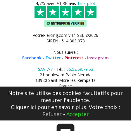
4,7/5 avec +1,3K avis
Trustpilot
VotrePiercing.com v4.1 SSL ©2026
SIREN : 514 303 973
Nous suivre :
Facebook
-
Twitter
-
Pinterest
-
Instagram
SAV 7/7
- Tél. :
06.52.69.79.53
21 boulevard Pablo Neruda
13920 Saint-Mitre-les-Remparts
France
Notre site utilise des cookies facultatifs pour
mesurer l'audience.
Cliquez ici
pour en savoir plus. Votre choix :
Refuser
-
Accepter