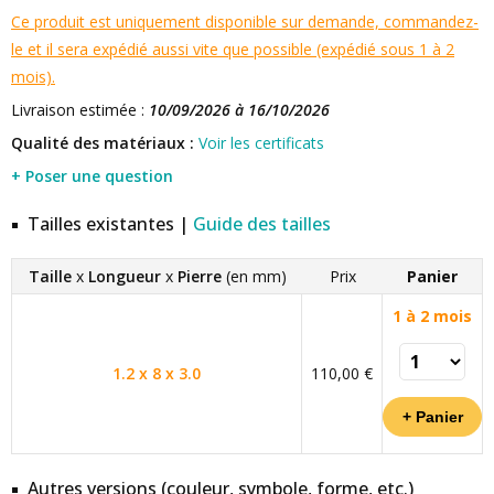
Ce produit est uniquement disponible sur demande, commandez-
le et il sera expédié aussi vite que possible (expédié sous 1 à 2
mois).
Livraison estimée :
10/09/2026 à 16/10/2026
Qualité des matériaux :
Voir les certificats
+ Poser une question
Tailles existantes |
Guide des tailles
Taille
x
Longueur
x
Pierre
(en mm)
Prix
Panier
1 à 2 mois
1.2 x 8 x 3.0
110,00 €
Autres versions (couleur, symbole, forme, etc.)