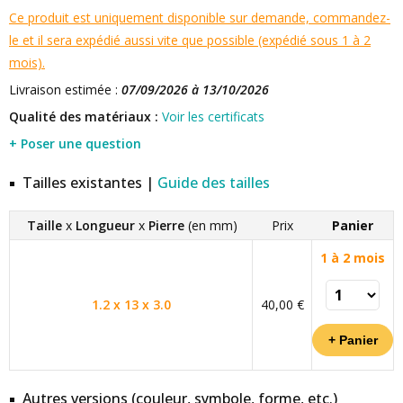
Ce produit est uniquement disponible sur demande, commandez-
le et il sera expédié aussi vite que possible (expédié sous 1 à 2
mois).
Livraison estimée :
07/09/2026 à 13/10/2026
Qualité des matériaux :
Voir les certificats
+ Poser une question
Tailles existantes |
Guide des tailles
Taille
x
Longueur
x
Pierre
(en mm)
Prix
Panier
1 à 2 mois
1.2 x 13 x 3.0
40,00 €
Autres versions (couleur, symbole, forme, etc.)