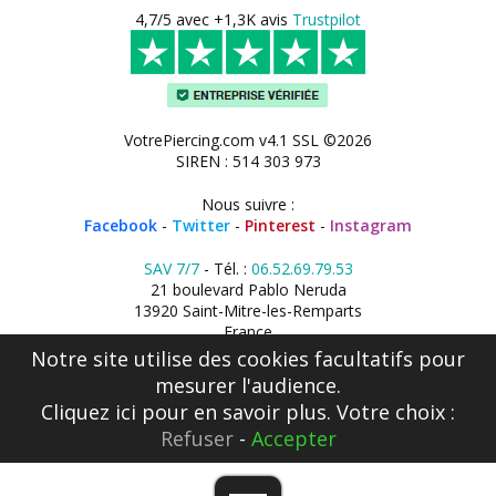
4,7/5 avec +1,3K avis
Trustpilot
VotrePiercing.com v4.1 SSL ©2026
SIREN : 514 303 973
Nous suivre :
Facebook
-
Twitter
-
Pinterest
-
Instagram
SAV 7/7
- Tél. :
06.52.69.79.53
21 boulevard Pablo Neruda
13920 Saint-Mitre-les-Remparts
France
Notre site utilise des cookies facultatifs pour
mesurer l'audience.
Cliquez ici
pour en savoir plus. Votre choix :
Refuser
-
Accepter