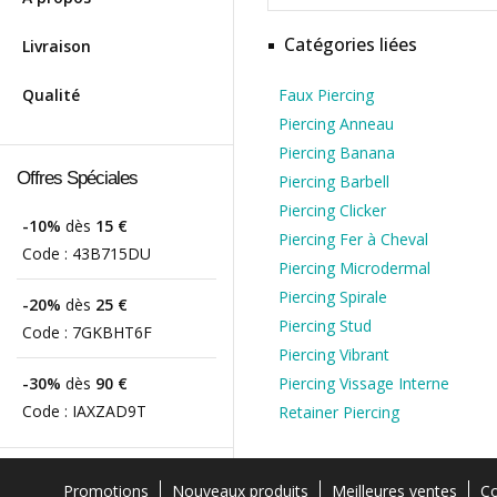
Catégories liées
Livraison
Qualité
Faux Piercing
Piercing Anneau
Piercing Banana
Offres Spéciales
Piercing Barbell
Piercing Clicker
-10%
dès
15 €
Piercing Fer à Cheval
Code :
43B715DU
Piercing Microdermal
Piercing Spirale
-20%
dès
25 €
Piercing Stud
Code :
7GKBHT6F
Piercing Vibrant
-30%
dès
90 €
Piercing Vissage Interne
Code :
IAXZAD9T
Retainer Piercing
Promotions
Nouveaux produits
Meilleures ventes
Co