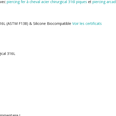
avec
piercing fer à cheval acier chirurgical 316l piques
et
piercing arcad
l 316L (ASTM F138) & Silicone Biocompatible
Voir les certificats
gical 316L
ommentaire !