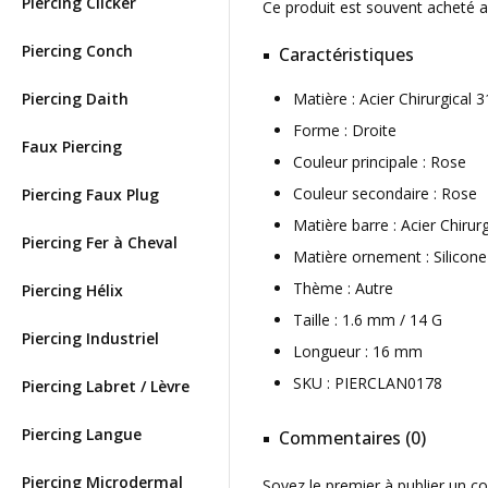
Piercing Clicker
Ce produit est souvent acheté 
Piercing Conch
Caractéristiques
Piercing Daith
Matière : Acier Chirurgica
Forme : Droite
Faux Piercing
Couleur principale : Rose
Couleur secondaire : Rose
Piercing Faux Plug
Matière barre : Acier Chirur
Piercing Fer à Cheval
Matière ornement : Silicone
Thème : Autre
Piercing Hélix
Taille : 1.6 mm / 14 G
Piercing Industriel
Longueur : 16 mm
SKU : PIERCLAN0178
Piercing Labret / Lèvre
Piercing Langue
Commentaires (0)
Piercing Microdermal
Soyez le premier à publier un c