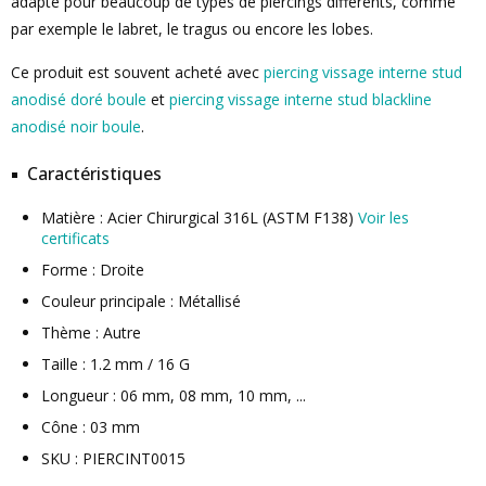
adapté pour beaucoup de types de piercings différents, comme
par exemple le labret, le tragus ou encore les lobes.
Ce produit est souvent acheté avec
piercing vissage interne stud
anodisé doré boule
et
piercing vissage interne stud blackline
anodisé noir boule
.
Caractéristiques
Matière : Acier Chirurgical 316L (ASTM F138)
Voir les
certificats
Forme : Droite
Couleur principale : Métallisé
Thème : Autre
Taille : 1.2 mm / 16 G
Longueur : 06 mm, 08 mm, 10 mm, ...
Cône : 03 mm
SKU : PIERCINT0015