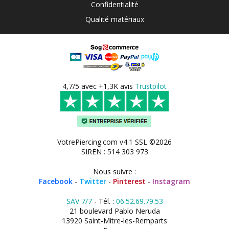
Confidentialité
Qualité matériaux
4,7/5 avec +1,3K avis
Trustpilot
VotrePiercing.com v4.1 SSL ©2026
SIREN : 514 303 973
Nous suivre :
Facebook
-
Twitter
-
Pinterest
-
Instagram
SAV 7/7
- Tél. :
06.52.69.79.53
21 boulevard Pablo Neruda
13920 Saint-Mitre-les-Remparts