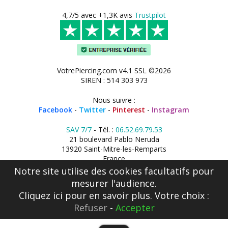
4,7/5 avec +1,3K avis
Trustpilot
VotrePiercing.com v4.1 SSL ©2026
SIREN : 514 303 973
Nous suivre :
Facebook
-
Twitter
-
Pinterest
-
Instagram
SAV 7/7
- Tél. :
06.52.69.79.53
21 boulevard Pablo Neruda
13920 Saint-Mitre-les-Remparts
France
Notre site utilise des cookies facultatifs pour
mesurer l'audience.
Cliquez ici
pour en savoir plus. Votre choix :
Refuser
-
Accepter