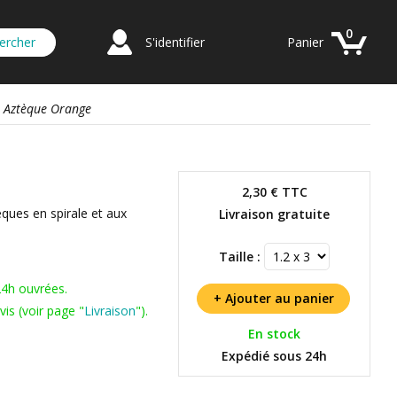
0
S'identifier
Panier
e Aztèque Orange
2,30 €
TTC
èques en spirale et aux
Livraison gratuite
Taille :
24h ouvrées.
is (voir page "
Livraison
").
En stock
Expédié sous 24h