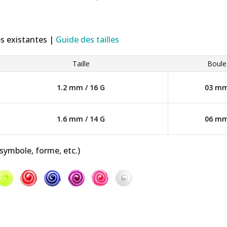
es existantes |
Guide des tailles
Taille
Boule
1.2 mm / 16 G
03 m
1.6 mm / 14 G
06 m
 symbole, forme, etc.)