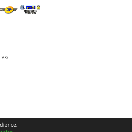
3 973
dience.
epter