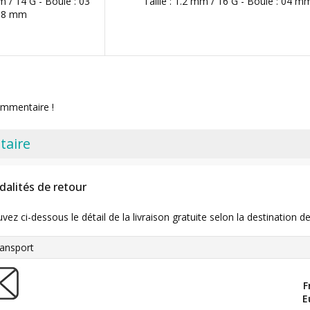
m / 14 G - Boule : 03
Taille : 1.2 mm / 16 G - Boule : 04 m
08 mm
ommentaire !
taire
dalités de retour
uvez ci-dessous le détail de la livraison gratuite selon la destinatio
ansport
F
E