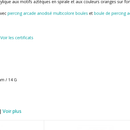
rylique aux motifs aztèques en spirale et aux couleurs oranges sur fon
avec
piercing arcade anodisé multicolore boules
et
boule de piercing ac
)
Voir les certificats
 mm / 14 G
 |
Voir plus