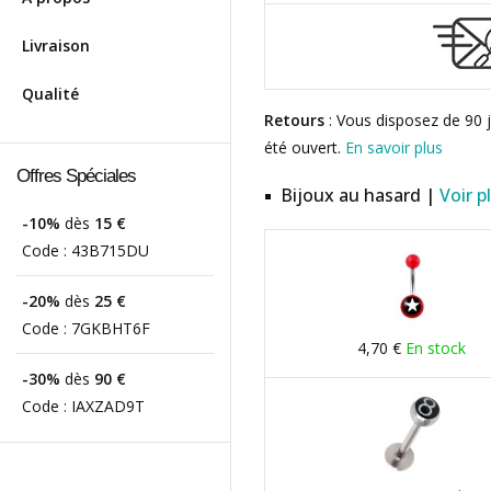
Livraison
Qualité
Retours
: Vous disposez de 90 j
été ouvert.
En savoir plus
Offres Spéciales
Bijoux au hasard |
Voir p
-10%
dès
15 €
Code :
43B715DU
-20%
dès
25 €
Code :
7GKBHT6F
4,70 €
En stock
-30%
dès
90 €
Code :
IAXZAD9T