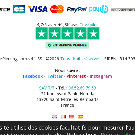
4,7/5 avec +1,3K avis
Trustpilot
ePiercing.com v4.1 SSL ©2026
Tous droits réservés
- SIREN : 514 30
Nous suivre :
Facebook
-
Twitter
-
Pinterest
-
Instagram
SAV 7/7
- Tél. :
06.52.69.79.53
21 boulevard Pablo Neruda
13920 Saint-Mitre-les-Remparts
France
site utilise des cookies facultatifs pour mesurer l'au
ez ici
pour en savoir plus. Votre choix :
Refuser
-
Acc