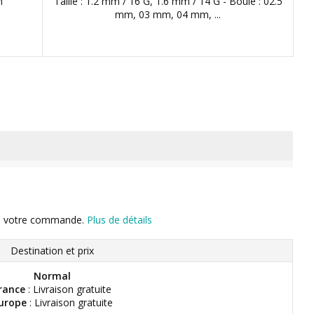
m
Taille : 1.2 mm / 16 G, 1.6 mm / 14 G - Boule : 02.5
mm, 03 mm, 04 mm, ...
n de votre commande.
Plus de détails
Destination et prix
Normal
rance
: Livraison gratuite
urope
: Livraison gratuite