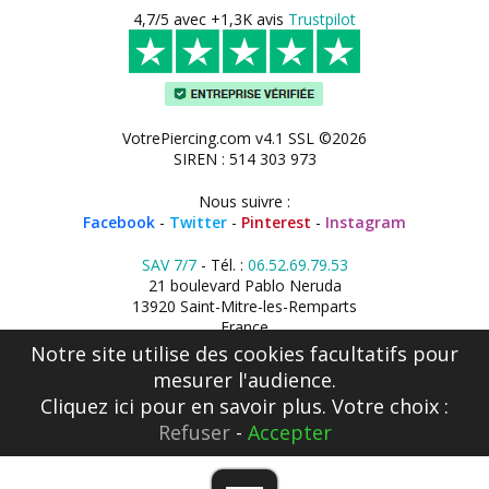
4,7/5 avec +1,3K avis
Trustpilot
VotrePiercing.com v4.1 SSL ©2026
SIREN : 514 303 973
Nous suivre :
Facebook
-
Twitter
-
Pinterest
-
Instagram
SAV 7/7
- Tél. :
06.52.69.79.53
21 boulevard Pablo Neruda
13920 Saint-Mitre-les-Remparts
France
Notre site utilise des cookies facultatifs pour
mesurer l'audience.
Cliquez ici
pour en savoir plus. Votre choix :
Refuser
-
Accepter