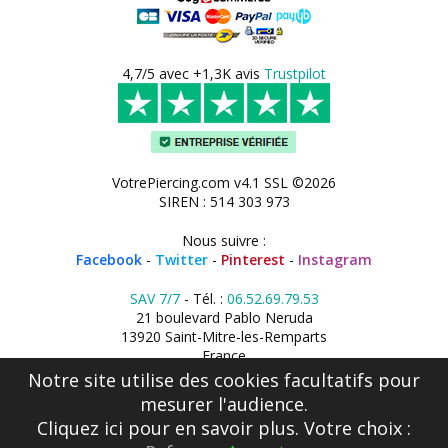
4,7/5 avec +1,3K avis
Trustpilot
VotrePiercing.com v4.1 SSL ©2026
SIREN : 514 303 973
Nous suivre :
Facebook
-
Twitter
-
Pinterest
-
Instagram
SAV 7/7
- Tél. :
06.52.69.79.53
21 boulevard Pablo Neruda
13920 Saint-Mitre-les-Remparts
France
Notre site utilise des cookies facultatifs pour
mesurer l'audience.
Cliquez ici
pour en savoir plus. Votre choix :