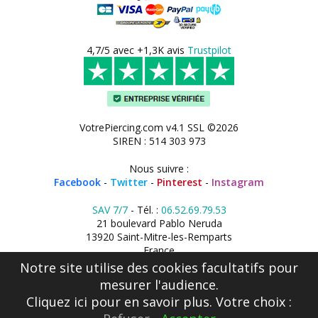
4,7/5 avec +1,3K avis
Trustpilot
VotrePiercing.com v4.1 SSL ©2026
SIREN : 514 303 973
Nous suivre :
Facebook
-
Twitter
-
Pinterest
-
Instagram
SAV 7/7
- Tél. :
06.52.69.79.53
21 boulevard Pablo Neruda
13920 Saint-Mitre-les-Remparts
France
Notre site utilise des cookies facultatifs pour
mesurer l'audience.
Cliquez ici
pour en savoir plus. Votre choix :