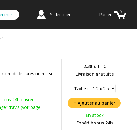
0
S'identifier
Panier
eu
2,30 €
TTC
exture de fissures noires sur
Livraison gratuite
Taille :
s sous 24h ouvrées.
ger d'avis (voir page
En stock
Expédié sous 24h