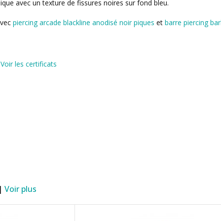
lique avec un texture de fissures noires sur fond bleu.
avec
piercing arcade blackline anodisé noir piques
et
barre piercing ba
)
Voir les certificats
 |
Voir plus