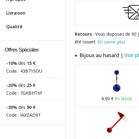
Livraison
Qualité
Retours
: Vous disposez de 90 j
été ouvert.
En savoir plus
Offres Spéciales
Bijoux au hasard |
Voir p
-10%
dès
15 €
Code :
43B715DU
-20%
dès
25 €
Code :
7GKBHT6F
4,90 €
En stock
-30%
dès
90 €
Code :
IAXZAD9T