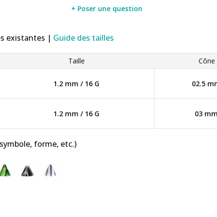
+ Poser une question
es existantes |
Guide des tailles
Taille
Cône
1.2 mm / 16 G
02.5 m
1.2 mm / 16 G
03 m
 symbole, forme, etc.)