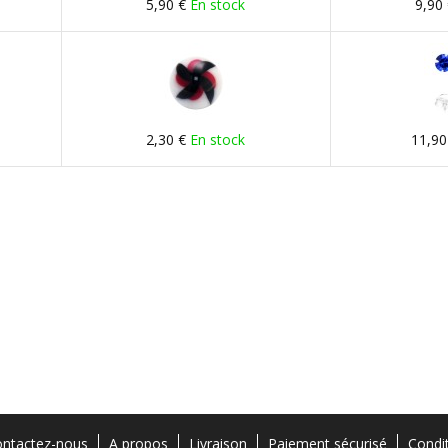
5,90 €
En stock
9,90
2,30 €
En stock
11,90
ntactez-nous
A propos
Livraison
Paiement sécurisé
Condi