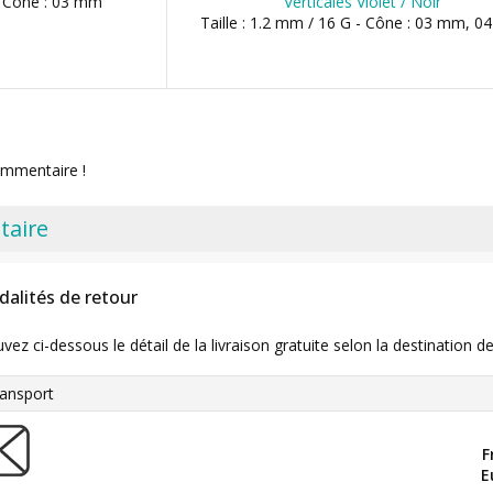
 - Cône : 03 mm
Verticales Violet / Noir
Taille : 1.2 mm / 16 G - Cône : 03 mm, 
ommentaire !
taire
dalités de retour
uvez ci-dessous le détail de la livraison gratuite selon la destinatio
ansport
F
E