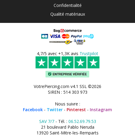
Confidentialité
Qualité matériaux
4,7/5 avec +1,3K avis
Trustpilot
VotrePiercing.com v4.1 SSL ©2026
SIREN : 514 303 973
Nous suivre :
Facebook
-
Twitter
-
Pinterest
-
Instagram
SAV 7/7
- Tél. :
06.52.69.79.53
21 boulevard Pablo Neruda
13920 Saint-Mitre-les-Remparts