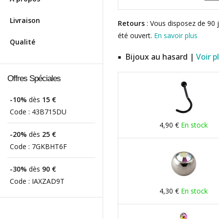
Livraison
Retours
: Vous disposez de 90 j
été ouvert.
En savoir plus
Qualité
Bijoux au hasard |
Voir p
Offres Spéciales
-10%
dès
15 €
Code :
43B715DU
4,90 €
En stock
-20%
dès
25 €
Code :
7GKBHT6F
-30%
dès
90 €
Code :
IAXZAD9T
4,30 €
En stock