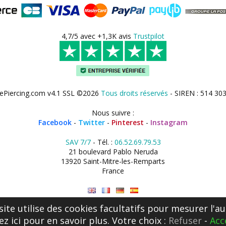
4,7/5 avec +1,3K avis
Trustpilot
ePiercing.com v4.1 SSL ©2026
Tous droits réservés
- SIREN : 514 30
Nous suivre :
Facebook
-
Twitter
-
Pinterest
-
Instagram
SAV 7/7
- Tél. :
06.52.69.79.53
21 boulevard Pablo Neruda
13920 Saint-Mitre-les-Remparts
France
site utilise des cookies facultatifs pour mesurer l'au
ez ici
pour en savoir plus. Votre choix :
Refuser
-
Acc