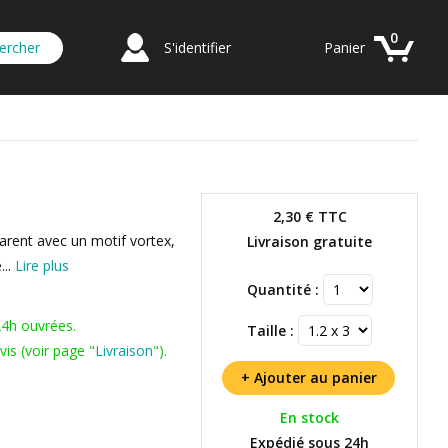
0
S'identifier
Panier
2,30 €
TTC
parent avec un motif vortex,
Livraison gratuite
...
Lire plus
Quantité :
24h ouvrées.
Taille :
is (voir page "
Livraison
").
En stock
Expédié sous 24h