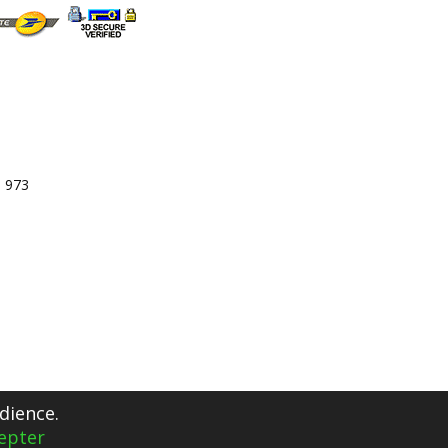
3 973
dience.
epter