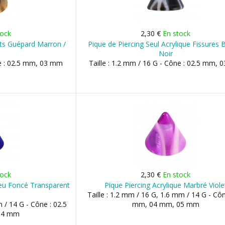
tock
2,30 €
En stock
nts Guépard Marron /
Pique de Piercing Seul Acrylique Fissures B
Noir
ne : 02.5 mm, 03 mm
Taille : 1.2 mm / 16 G - Cône : 02.5 mm,
tock
2,30 €
En stock
leu Foncé Transparent
Pique Piercing Acrylique Marbré Viole
Taille : 1.2 mm / 16 G, 1.6 mm / 14 G - Côn
m / 14 G - Cône : 02.5
mm, 04 mm, 05 mm
04 mm