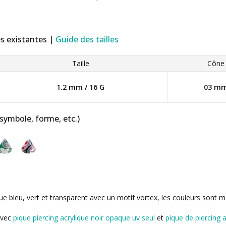
es existantes |
Guide des tailles
Taille
Cône
1.2 mm / 16 G
03 m
 symbole, forme, etc.)
ique bleu, vert et transparent avec un motif vortex, les couleurs so
avec
pique piercing acrylique noir opaque uv seul
et
pique de piercing 