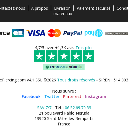
ntactez-nous
A propos
Livraison
Paiement sécurisé
Condi
matériaux
4,7/5 avec +1,3K avis
Trustpilot
ePiercing.com v4.1 SSL ©2026
Tous droits réservés
- SIREN : 514 30
Nous suivre :
Facebook
-
Twitter
-
Pinterest
-
Instagram
SAV 7/7
- Tél. :
06.52.69.79.53
21 boulevard Pablo Neruda
13920 Saint-Mitre-les-Remparts
France