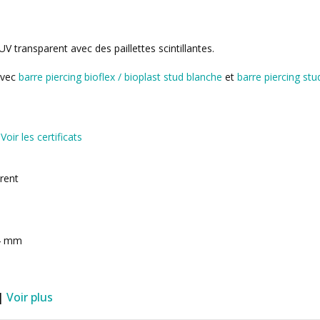
UV transparent avec des paillettes scintillantes.
avec
barre piercing bioflex / bioplast stud blanche
et
barre piercing stud
)
Voir les certificats
arent
04 mm
 |
Voir plus