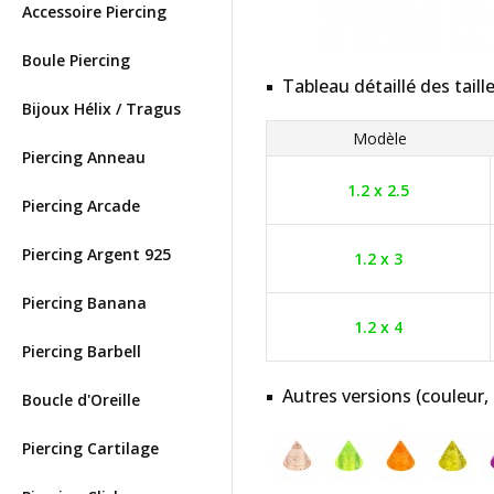
Accessoire Piercing
Boule Piercing
Tableau détaillé des taill
Bijoux Hélix / Tragus
Modèle
Piercing Anneau
1.2 x 2.5
Piercing Arcade
Piercing Argent 925
1.2 x 3
Piercing Banana
1.2 x 4
Piercing Barbell
Autres versions (couleur,
Boucle d'Oreille
Piercing Cartilage