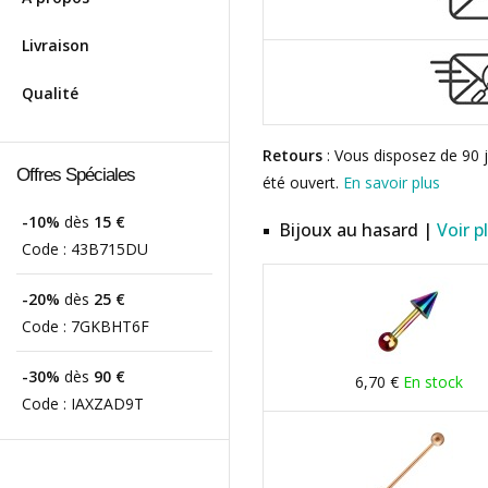
Livraison
Qualité
Retours
: Vous disposez de 90 j
Offres Spéciales
été ouvert.
En savoir plus
-10%
dès
15 €
Bijoux au hasard |
Voir p
Code :
43B715DU
-20%
dès
25 €
Code :
7GKBHT6F
-30%
dès
90 €
6,70 €
En stock
Code :
IAXZAD9T