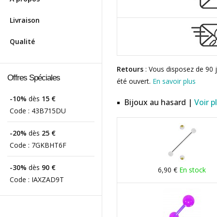
Livraison
Qualité
Retours
: Vous disposez de 90 j
Offres Spéciales
été ouvert.
En savoir plus
-10%
dès
15 €
Bijoux au hasard |
Voir p
Code :
43B715DU
-20%
dès
25 €
Code :
7GKBHT6F
-30%
dès
90 €
6,90 €
En stock
Code :
IAXZAD9T