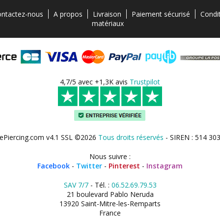
ntactez-nous
A propos
Livraison
Paiement sécurisé
Condi
matériaux
4,7/5 avec +1,3K avis
Trustpilot
ePiercing.com v4.1 SSL ©2026
Tous droits réservés
- SIREN : 514 30
Nous suivre :
Facebook
-
Twitter
-
Pinterest
-
Instagram
SAV 7/7
- Tél. :
06.52.69.79.53
21 boulevard Pablo Neruda
13920 Saint-Mitre-les-Remparts
France