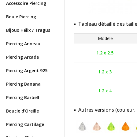
Accessoire Piercing
Boule Piercing
Tableau détaillé des taill
Bijoux Hélix / Tragus
Modèle
Piercing Anneau
1.2 x 2.5
Piercing Arcade
Piercing Argent 925
1.2 x 3
Piercing Banana
1.2 x 4
Piercing Barbell
Autres versions (couleur,
Boucle d'Oreille
Piercing Cartilage