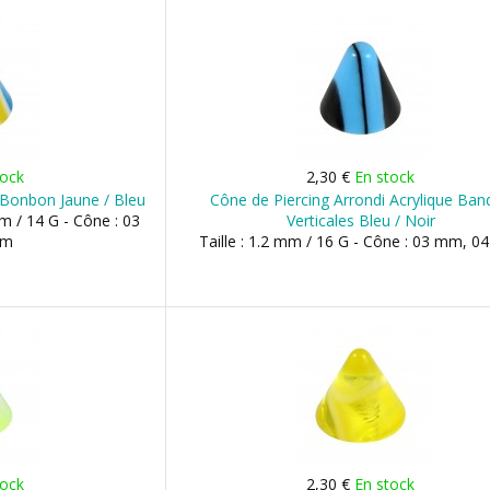
tock
2,30 €
En stock
e Bonbon Jaune / Bleu
Cône de Piercing Arrondi Acrylique Ban
mm / 14 G - Cône : 03
Verticales Bleu / Noir
mm
Taille : 1.2 mm / 16 G - Cône : 03 mm, 
tock
2,30 €
En stock