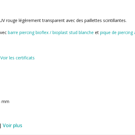
 UV rouge légèrement transparent avec des paillettes scintillantes.
avec
barre piercing bioflex / bioplast stud blanche
et
pique de piercing a
)
Voir les certificats
04 mm
 |
Voir plus