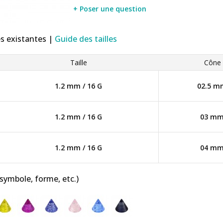
+ Poser une question
es existantes |
Guide des tailles
Taille
Cône
1.2 mm / 16 G
02.5 m
1.2 mm / 16 G
03 m
1.2 mm / 16 G
04 m
 symbole, forme, etc.)