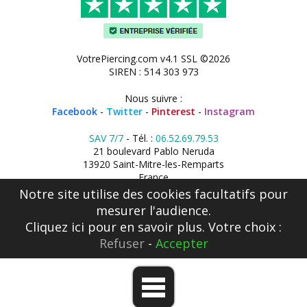
VotrePiercing.com v4.1 SSL ©2026
SIREN : 514 303 973
Nous suivre :
Facebook
-
Twitter
-
Pinterest
-
Instagram
SAV 7/7
- Tél. :
06.52.69.79.53
21 boulevard Pablo Neruda
13920 Saint-Mitre-les-Remparts
France
Notre site utilise des cookies facultatifs pour
mesurer l'audience.
Cliquez ici
pour en savoir plus. Votre choix :
Refuser
-
Accepter