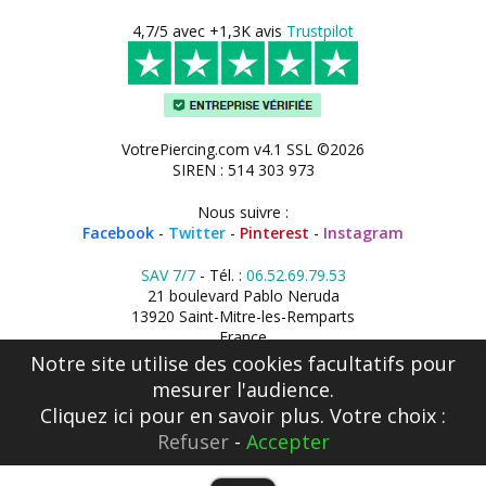
4,7/5 avec +1,3K avis
Trustpilot
VotrePiercing.com v4.1 SSL ©2026
SIREN : 514 303 973
Nous suivre :
Facebook
-
Twitter
-
Pinterest
-
Instagram
SAV 7/7
- Tél. :
06.52.69.79.53
21 boulevard Pablo Neruda
13920 Saint-Mitre-les-Remparts
France
Notre site utilise des cookies facultatifs pour
mesurer l'audience.
Cliquez ici
pour en savoir plus. Votre choix :
Refuser
-
Accepter