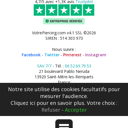
4,7/5 avec +1,3K avis
Trustpilot
VotrePiercing.com v4.1 SSL ©2026
SIREN : 514 303 973
Nous suivre :
Facebook
-
Twitter
-
Pinterest
-
Instagram
SAV 7/7
- Tél. :
06.52.69.79.53
21 boulevard Pablo Neruda
13920 Saint-Mitre-les-Remparts
France
Notre site utilise des cookies facultatifs pour
mesurer l'audience.
Cliquez ici
pour en savoir plus. Votre choix :
Refuser
-
Accepter