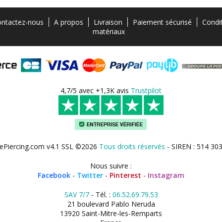
ntactez-nous
A propos
Livraison
Paiement sécurisé
Condi
matériaux
4,7/5 avec +1,3K avis
Trustpilot
ePiercing.com v4.1 SSL ©2026
Tous droits réservés
- SIREN : 514 30
Nous suivre :
Facebook
-
Twitter
-
Pinterest
-
Instagram
SAV 7/7
- Tél. :
06.52.69.79.53
21 boulevard Pablo Neruda
13920 Saint-Mitre-les-Remparts