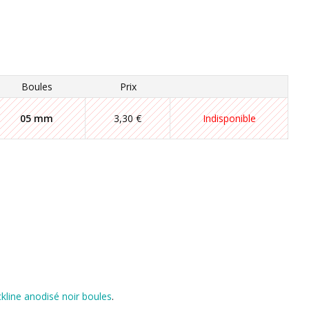
Boules
Prix
05 mm
3,30 €
Indisponible
ckline anodisé noir boules
.