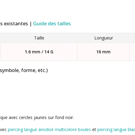
es existantes |
Guide des tailles
Taille
Longueur
1.6 mm / 14 G
16 mm
 symbole, forme, etc.)
lique avec cercles jaunes sur fond noir.
avec
piercing langue anodisé multicolore boules
et
piercing langue bla