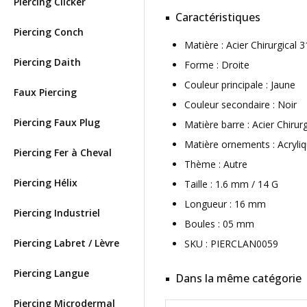
Piercing Clicker
Caractéristiques
Piercing Conch
Matière : Acier Chirurgical
Piercing Daith
Forme : Droite
Couleur principale : Jaune
Faux Piercing
Couleur secondaire : Noir
Piercing Faux Plug
Matière barre : Acier Chirur
Matière ornements : Acryli
Piercing Fer à Cheval
Thème : Autre
Piercing Hélix
Taille : 1.6 mm / 14 G
Longueur : 16 mm
Piercing Industriel
Boules : 05 mm
Piercing Labret / Lèvre
SKU : PIERCLAN0059
Piercing Langue
Dans la même catégorie
Piercing Microdermal