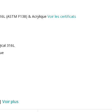
 316L (ASTM F138) & Acrylique
Voir les certificats
gical 316L
que
 |
Voir plus