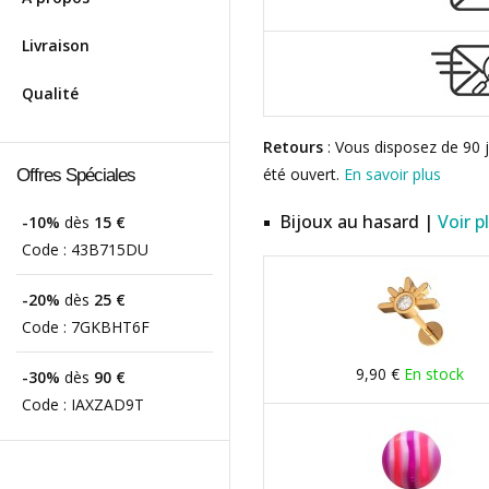
Livraison
Qualité
Retours
: Vous disposez de 90 j
été ouvert.
En savoir plus
Offres Spéciales
Bijoux au hasard |
Voir p
-10%
dès
15 €
Code :
43B715DU
-20%
dès
25 €
Code :
7GKBHT6F
9,90 €
En stock
-30%
dès
90 €
Code :
IAXZAD9T