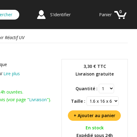
0
S'identifier
Panier
ir Réactif UV
ique
3,30 €
TTC
UV
Lire plus
Livraison gratuite
Quantité :
24h ouvrées.
is (voir page "
Livraison
").
Taille :
En stock
Expédié sous 24h