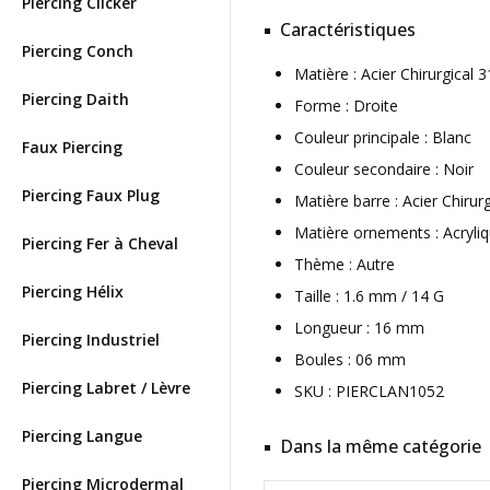
Piercing Clicker
Caractéristiques
Piercing Conch
Matière : Acier Chirurgical
Piercing Daith
Forme : Droite
Couleur principale : Blanc
Faux Piercing
Couleur secondaire : Noir
Piercing Faux Plug
Matière barre : Acier Chirur
Matière ornements : Acryli
Piercing Fer à Cheval
Thème : Autre
Piercing Hélix
Taille : 1.6 mm / 14 G
Longueur : 16 mm
Piercing Industriel
Boules : 06 mm
Piercing Labret / Lèvre
SKU : PIERCLAN1052
Piercing Langue
Dans la même catégorie
Piercing Microdermal