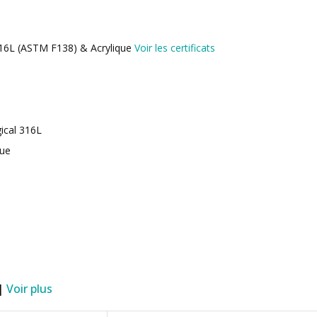
 316L (ASTM F138) & Acrylique
Voir les certificats
gical 316L
que
 |
Voir plus