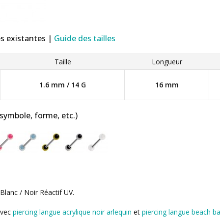
es existantes |
Guide des tailles
Taille
Longueur
1.6 mm / 14 G
16 mm
 symbole, forme, etc.)
Blanc / Noir Réactif UV.
avec
piercing langue acrylique noir arlequin
et
piercing langue beach ball