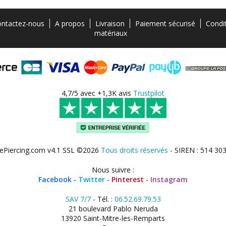
ntactez-nous
A propos
Livraison
Paiement sécurisé
Condi
matériaux
4,7/5 avec +1,3K avis
Trustpilot
ePiercing.com v4.1 SSL ©2026
Tous droits réservés
- SIREN : 514 30
Nous suivre :
Facebook
-
Twitter
-
Pinterest
-
Instagram
SAV 7/7
- Tél. :
06.52.69.79.53
21 boulevard Pablo Neruda
13920 Saint-Mitre-les-Remparts