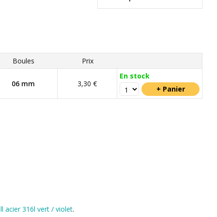
Boules
Prix
En stock
06 mm
3,30 €
 acier 316l vert / violet
.