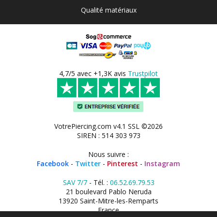
Qualité matériaux
4,7/5 avec +1,3K avis
Trustpilot
VotrePiercing.com v4.1 SSL ©2026
SIREN : 514 303 973
Nous suivre :
Facebook
-
Twitter
-
Pinterest
-
Instagram
SAV 7/7
- Tél. :
06.52.69.79.53
21 boulevard Pablo Neruda
13920 Saint-Mitre-les-Remparts
France