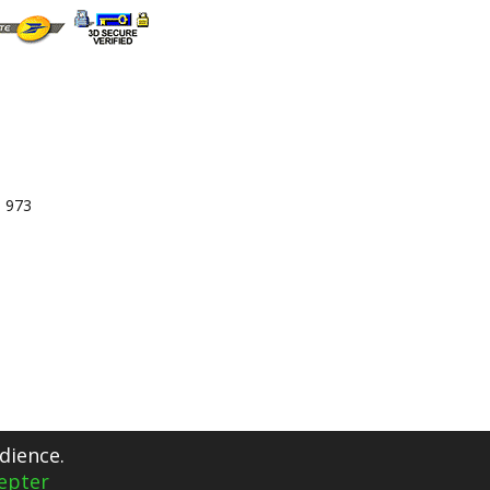
3 973
dience.
epter