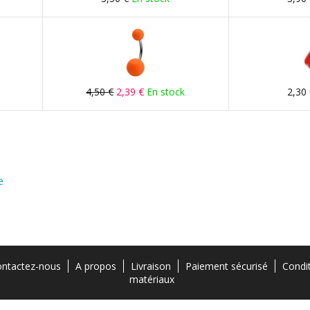
4,50 €
2,39 €
En stock
2,30
e
ntactez-nous
A propos
Livraison
Paiement sécurisé
Condi
matériaux