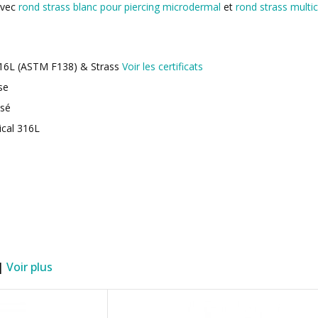
avec
rond strass blanc pour piercing microdermal
et
rond strass multi
 316L (ASTM F138) & Strass
Voir les certificats
se
isé
ical 316L
 |
Voir plus