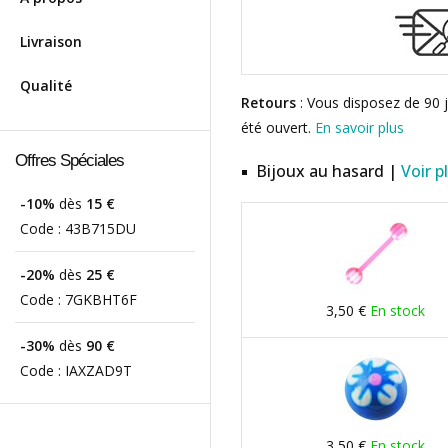
Livraison
Qualité
Retours
: Vous disposez de 90 j
été ouvert.
En savoir plus
Offres Spéciales
Bijoux au hasard |
Voir p
-10%
dès
15 €
Code :
43B715DU
-20%
dès
25 €
Code :
7GKBHT6F
3,50 €
En stock
-30%
dès
90 €
Code :
IAXZAD9T
3,50 €
En stock