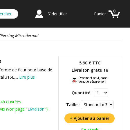
0
S'identifier
Panier
 Piercing Microdermal
s
5,90 €
TTC
 forme de fleur pour base de
Livraison gratuite
al 316L,...
Lire plus
Quantité :
24h ouvrées.
Taille :
is (voir page "
Livraison
").
En stock