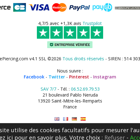
4,7/5 avec +1,3K avis
Trustpilot
ePiercing.com v4.1 SSL ©2026
Tous droits réservés
- SIREN : 514 30
Nous suivre :
Facebook
-
Twitter
-
Pinterest
-
Instagram
SAV 7/7
- Tél. :
06.52.69.79.53
21 boulevard Pablo Neruda
13920 Saint-Mitre-les-Remparts
France
site utilise des cookies facultatifs pour mesurer l'au
ez ici
pour en savoir plus. Votre choix :
Refuser
-
Acc