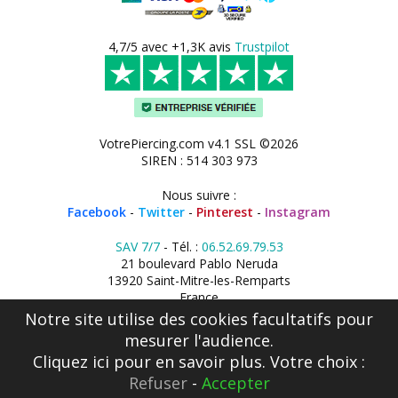
4,7/5 avec +1,3K avis
Trustpilot
VotrePiercing.com v4.1 SSL ©2026
SIREN : 514 303 973
Nous suivre :
Facebook
-
Twitter
-
Pinterest
-
Instagram
SAV 7/7
- Tél. :
06.52.69.79.53
21 boulevard Pablo Neruda
13920 Saint-Mitre-les-Remparts
France
Notre site utilise des cookies facultatifs pour
mesurer l'audience.
Cliquez ici
pour en savoir plus. Votre choix :
Refuser
-
Accepter