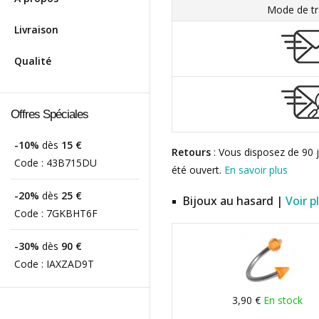
Mode de tr
Livraison
Qualité
Offres Spéciales
-10%
dès
15 €
Retours
: Vous disposez de 90 j
Code :
43B715DU
été ouvert.
En savoir plus
-20%
dès
25 €
Bijoux au hasard |
Voir p
Code :
7GKBHT6F
-30%
dès
90 €
Code :
IAXZAD9T
3,90 €
En stock