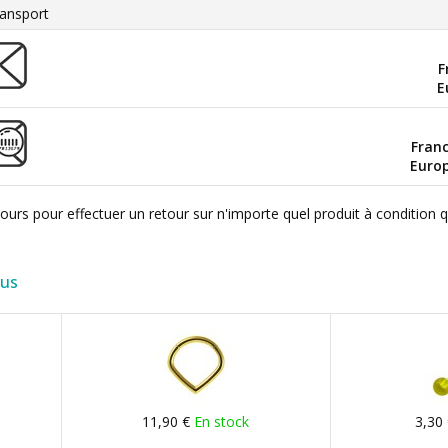
ansport
F
E
Fran
Euro
ours pour effectuer un retour sur n'importe quel produit à condition 
lus
11,90 €
En stock
3,30