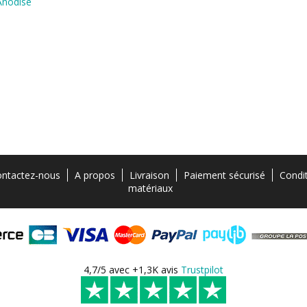
Anodisé
ntactez-nous
A propos
Livraison
Paiement sécurisé
Condi
matériaux
4,7/5 avec +1,3K avis
Trustpilot