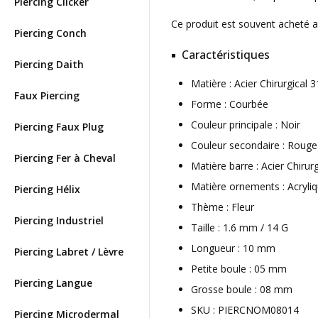
Piercing Clicker
Ce produit est souvent acheté 
Piercing Conch
Caractéristiques
Piercing Daith
Matière : Acier Chirurgical
Faux Piercing
Forme : Courbée
Couleur principale : Noir
Piercing Faux Plug
Couleur secondaire : Rouge
Piercing Fer à Cheval
Matière barre : Acier Chirur
Matière ornements : Acryli
Piercing Hélix
Thème : Fleur
Piercing Industriel
Taille : 1.6 mm / 14 G
Longueur : 10 mm
Piercing Labret / Lèvre
Petite boule : 05 mm
Piercing Langue
Grosse boule : 08 mm
SKU : PIERCNOM08014
Piercing Microdermal