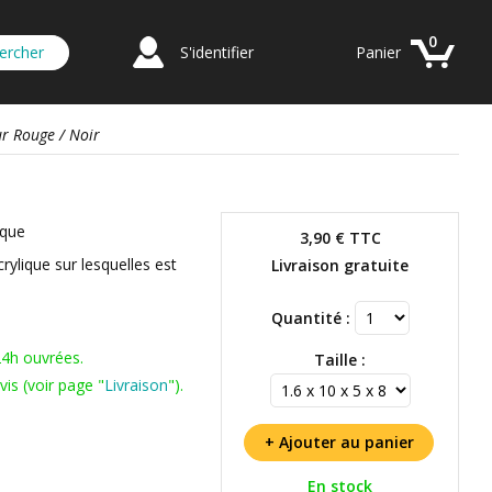
0
S'identifier
Panier
ur Rouge / Noir
ique
3,90 €
TTC
rylique sur lesquelles est
Livraison gratuite
Quantité :
24h ouvrées.
Taille :
is (voir page "
Livraison
").
En stock