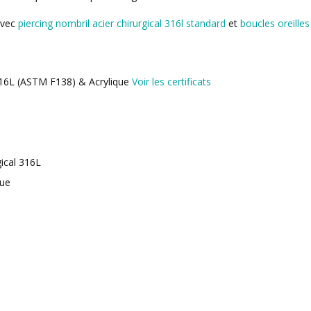
avec
piercing nombril acier chirurgical 316l standard
et
boucles oreilles
 316L (ASTM F138) & Acrylique
Voir les certificats
gical 316L
que