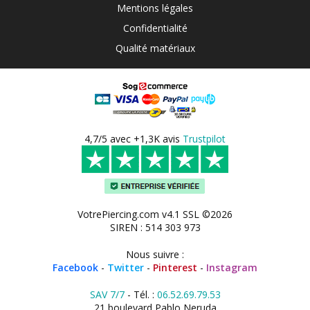
Mentions légales
Confidentialité
Qualité matériaux
4,7/5 avec +1,3K avis
Trustpilot
VotrePiercing.com v4.1 SSL ©2026
SIREN : 514 303 973
Nous suivre :
Facebook
-
Twitter
-
Pinterest
-
Instagram
SAV 7/7
- Tél. :
06.52.69.79.53
21 boulevard Pablo Neruda