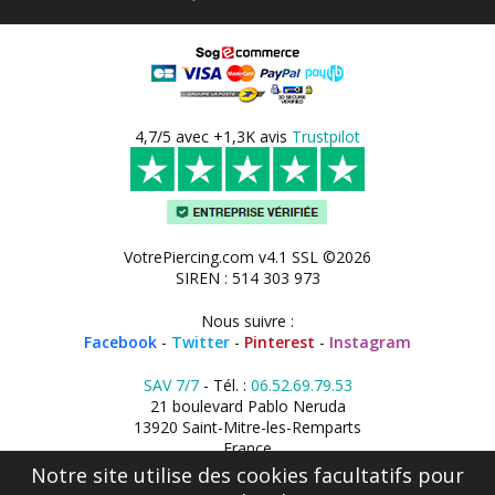
4,7/5 avec +1,3K avis
Trustpilot
VotrePiercing.com v4.1 SSL ©2026
SIREN : 514 303 973
Nous suivre :
Facebook
-
Twitter
-
Pinterest
-
Instagram
SAV 7/7
- Tél. :
06.52.69.79.53
21 boulevard Pablo Neruda
13920 Saint-Mitre-les-Remparts
France
Notre site utilise des cookies facultatifs pour