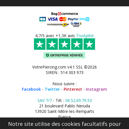
4,7/5 avec +1,3K avis
Trustpilot
VotrePiercing.com v4.1 SSL ©2026
SIREN : 514 303 973
Nous suivre :
Facebook
-
Twitter
-
Pinterest
-
Instagram
SAV 7/7
- Tél. :
06.52.69.79.53
21 boulevard Pablo Neruda
13920 Saint-Mitre-les-Remparts
France
Notre site utilise des cookies facultatifs pour