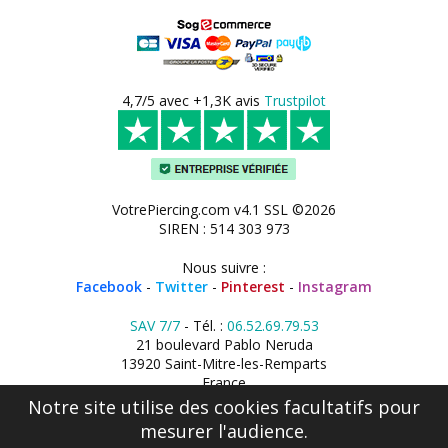
4,7/5 avec +1,3K avis
Trustpilot
VotrePiercing.com v4.1 SSL ©2026
SIREN : 514 303 973
Nous suivre :
Facebook
-
Twitter
-
Pinterest
-
Instagram
SAV 7/7
- Tél. :
06.52.69.79.53
21 boulevard Pablo Neruda
13920 Saint-Mitre-les-Remparts
France
Notre site utilise des cookies facultatifs pour
mesurer l'audience.