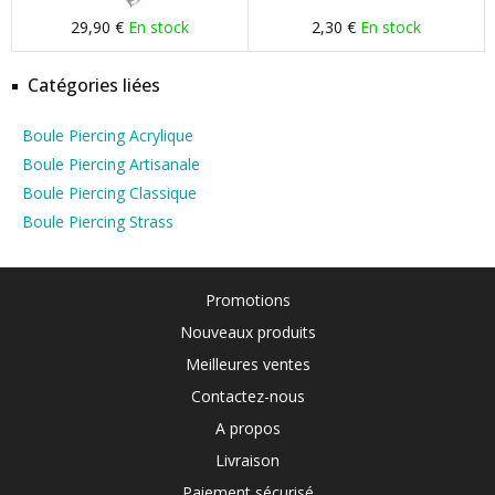
29,90 €
En stock
2,30 €
En stock
Catégories liées
Boule Piercing Acrylique
Boule Piercing Artisanale
Boule Piercing Classique
Boule Piercing Strass
Promotions
Nouveaux produits
Meilleures ventes
Contactez-nous
A propos
Livraison
Paiement sécurisé