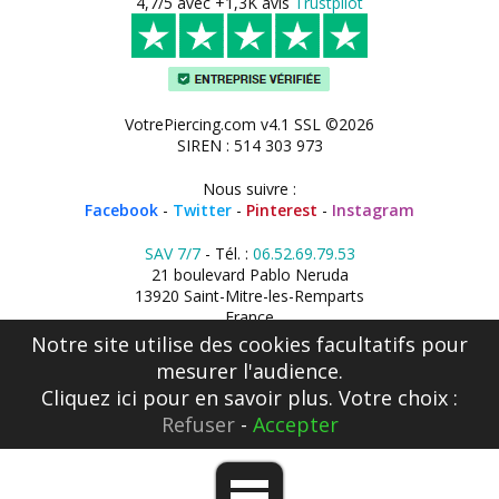
4,7/5 avec +1,3K avis
Trustpilot
VotrePiercing.com v4.1 SSL ©2026
SIREN : 514 303 973
Nous suivre :
Facebook
-
Twitter
-
Pinterest
-
Instagram
SAV 7/7
- Tél. :
06.52.69.79.53
21 boulevard Pablo Neruda
13920 Saint-Mitre-les-Remparts
France
Notre site utilise des cookies facultatifs pour
mesurer l'audience.
Cliquez ici
pour en savoir plus. Votre choix :
Refuser
-
Accepter